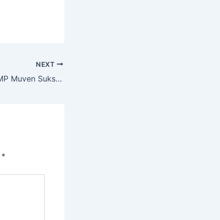
NEXT
Siswi Tata Rias SMP Muven Sukses Rias Kepala Sekolah dan Guru SD Muhlas Saat Purnawidya
i
*