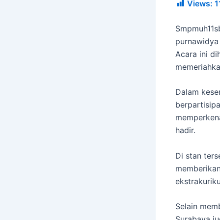
Views:
1
Smpmuh11sb
purnawidya 
Acara ini di
memeriahkan
Dalam kese
berpartisip
memperkenal
hadir.
Di stan ter
memberikan 
ekstrakuriku
Selain memb
Surabaya j