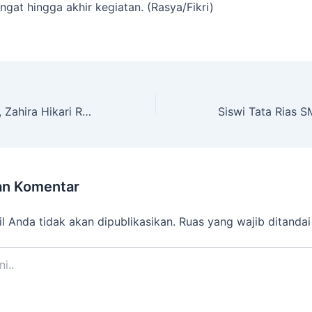
gat hingga akhir kegiatan. (Rasya/Fikri)
Tembus 15 Besar, Zahira Hikari Raih Predikat Mumtaz 6 Juz
an Komentar
l Anda tidak akan dipublikasikan.
Ruas yang wajib ditanda