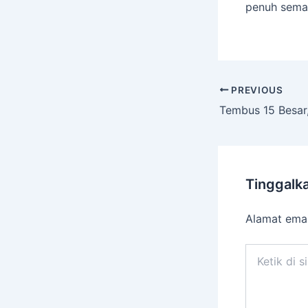
penuh seman
PREVIOUS
Tinggalk
Alamat emai
Ketik
di
sini..