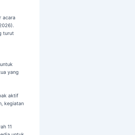
 acara
2026).
g turut
 untuk
tua yang
ak aktif
, kegiatan
ah 11
edia untuk