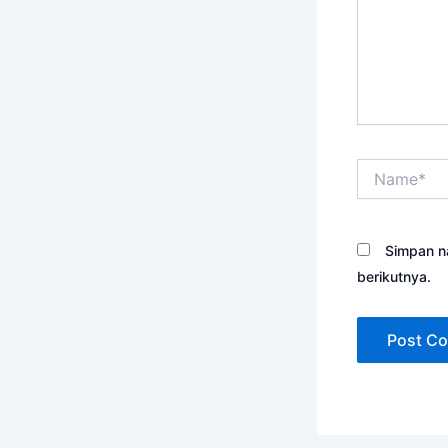
Name*
Simpan n
berikutnya.