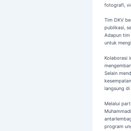
fotografi, v
Tim DKV ber
publikasi, 
Adapun tim
untuk mengh
Kolaborasi 
mengembangk
Selain mend
kesempatan 
langsung di
Melalui par
Muhammadiy
antarlemba
program ung