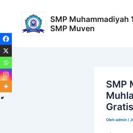
Lewati
Post
ke
navigation
SMP Muhammadiyah 11
konten
SMP Muven
SMP M
Muhla
Grati
Oleh
admin
/
J