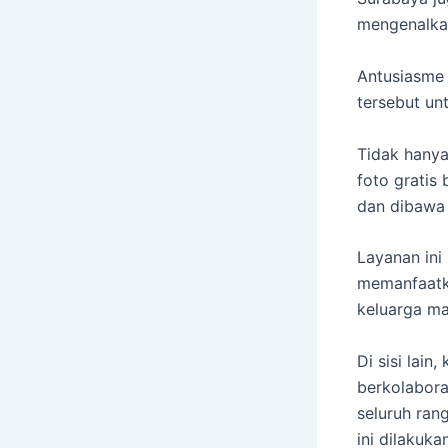
mengenalkan
Antusiasme 
tersebut un
Tidak hanya
foto gratis
dan dibawa 
Layanan ini
memanfaatk
keluarga m
Di sisi lai
berkolabora
seluruh ran
ini dilakuk