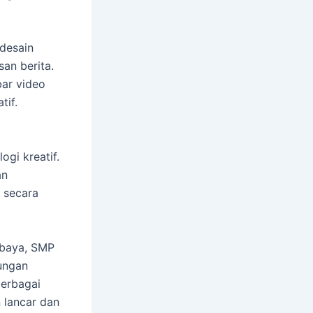
desain
an berita.
ar video
tif.
gi kreatif.
an
 secara
abaya, SMP
ungan
erbagai
 lancar dan