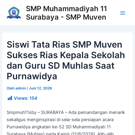
Lewati
Post
Main
SMP Muhammadiyah 11
ke
navigation
Surabaya - SMP Muven
Men
konten
Siswi Tata Rias SMP Muven
Sukses Rias Kepala Sekolah
dan Guru SD Muhlas Saat
Purnawidya
Oleh
admin
/
Juni 12, 2026
Views:
154
Smpmuh11sby – SURABAYA – Ada pemandangan menarik
sekaligus menginspirasi di sela-sela persiapan acara
Purnawidya angkatan ke-52 SD Muhammadiyah 11
Surabaya (Muhlas) pada Kamis (11/6/2026). Alih-alih