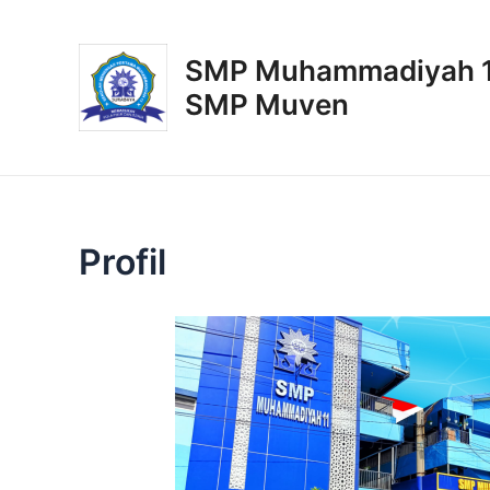
Lewati
ke
SMP Muhammadiyah 11
konten
SMP Muven
Profil