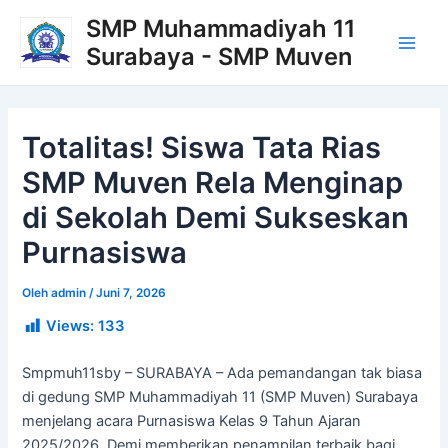
Lewati
Post
Main
SMP Muhammadiyah 11
ke
navigation
Surabaya - SMP Muven
Men
konten
Totalitas! Siswa Tata Rias
SMP Muven Rela Menginap
di Sekolah Demi Sukseskan
Purnasiswa
Oleh
admin
/
Juni 7, 2026
Views:
133
Smpmuh11sby – SURABAYA – Ada pemandangan tak biasa
di gedung SMP Muhammadiyah 11 (SMP Muven) Surabaya
menjelang acara Purnasiswa Kelas 9 Tahun Ajaran
2025/2026. Demi memberikan penampilan terbaik bagi