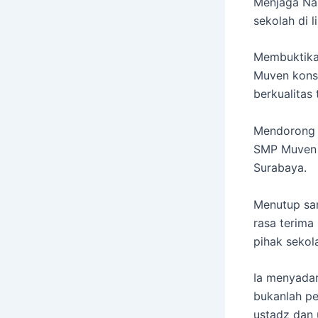
Menjaga Na
sekolah di 
Membuktikan
Muven konsi
berkualitas 
Mendorong K
SMP Muven a
Surabaya.
Menutup sam
rasa terima
pihak sekol
Ia menyadar
bukanlah pe
ustadz dan 