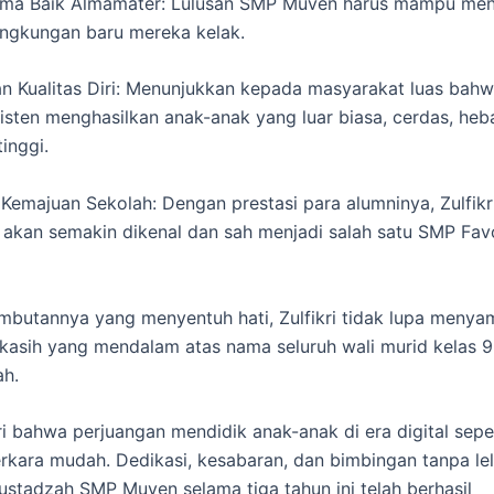
ma Baik Almamater: Lulusan SMP Muven harus mampu menj
lingkungan baru mereka kelak.
 Kualitas Diri: Menunjukkan kepada masyarakat luas bah
sten menghasilkan anak-anak yang luar biasa, cerdas, heb
tinggi.
emajuan Sekolah: Dengan prestasi para alumninya, Zulfikr
kan semakin dikenal dan sah menjadi salah satu SMP Favo
butannya yang menyentuh hati, Zulfikri tidak lupa menya
 kasih yang mendalam atas nama seluruh wali murid kelas 
ah.
i bahwa perjuangan mendidik anak-anak di era digital sepe
rkara mudah. Dedikasi, kesabaran, dan bimbingan tanpa lel
ustadzah SMP Muven selama tiga tahun ini telah berhasil