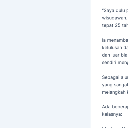
“Saya dulu 
wisudawan. 
tepat 25 tah
Ia menamba
kelulusan d
dan luar bi
sendiri men
Sebagai alu
yang sangat
melangkah k
Ada beberap
kelasnya: