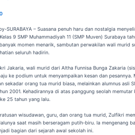
0
y-SURABAYA – Suasana penuh haru dan nostalgia menyelim
 Kelas 9 SMP Muhammadiyah 11 (SMP Muven) Surabaya tah
 banyak momen menarik, sambutan perwakilan wali murid s
atian seluruh hadirin.
kri Jakaria, wali murid dari Altha Funnisa Bunga Zakaria (si
maju ke podium untuk menyampaikan kesan dan pesannya. 
kan sekadar orang tua murid biasa, melainkan alumnus asli
hun 2001. Kehadirannya di atas panggung seolah memutar 
ke 25 tahun yang lalu.
ratusan wisudawan, guru, dan orang tua murid, Zulfikri m
lalunya saat masih berseragam putih-biru. Ia mengenang 
adi bagian dari sejarah awal sekolah ini.