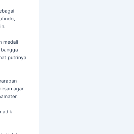
sebagai
ofindo,
in.
n medali
a bangga
hat putrinya
 harapan
pesan agar
mamater.
a adik