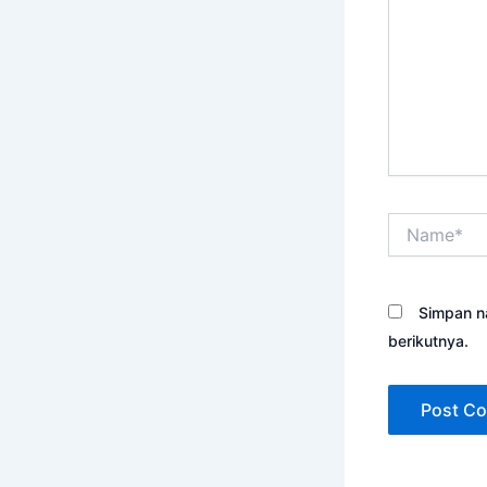
Name*
Simpan n
berikutnya.