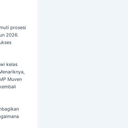
uti prosesi
un 2026.
ukses
swi kelas
Menariknya,
 SMP Muven
kembali
embagikan
bagaimana