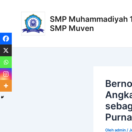
Lewati
Post
ke
navigation
SMP Muhammadiyah 11
konten
SMP Muven
Berno
Angka
sebag
Purna
Oleh
admin
/
J