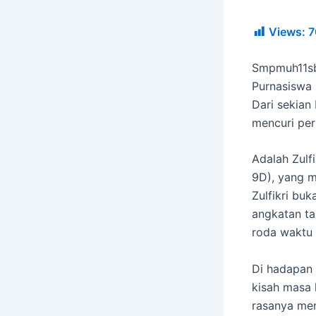
Views:
7
Smpmuh11sb
Purnasiswa
Dari sekian
mencuri perh
Adalah Zulfi
9D), yang 
Zulfikri bu
angkatan ta
roda waktu 
Di hadapan 
kisah masa 
rasanya menj