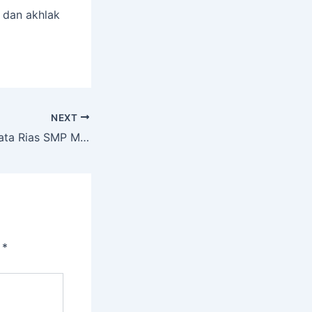
 dan akhlak
NEXT
Totalitas! Siswa Tata Rias SMP Muven Rela Menginap di Sekolah Demi Sukseskan Purnasiswa
i
*