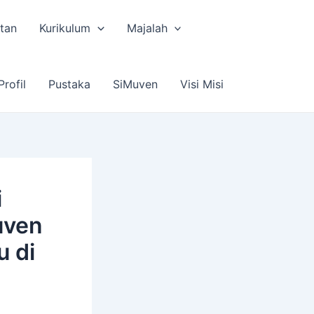
tan
Kurikulum
Majalah
Profil
Pustaka
SiMuven
Visi Misi
i
uven
u di