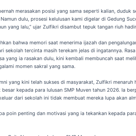
pernah merasakan posisi yang sama seperti kalian, duduk 
Namun dulu, prosesi kelulusan kami digelar di Gedung Suc
un yang lalu,” ujar Zulfikri disambut tepuk tangan riuh hadir
hkan bahwa memori saat menerima ijazah dan pengalunga
ari sekolah tercinta masih terekam jelas di ingatannya. Ras
asa yang ia rasakan dulu, kini kembali membuncah saat meli
galami momen sakral yang sama.
mni yang kini telah sukses di masyarakat, Zulfikri menaruh
 besar kepada para lulusan SMP Muven tahun 2026. Ia ber
eluar dari sekolah ini tidak membuat mereka lupa akan al
a poin penting dan motivasi yang ia tekankan kepada par