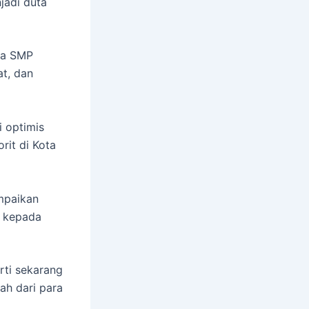
adi duta
wa SMP
at, dan
i optimis
rit di Kota
mpaikan
9 kepada
rti sekarang
ah dari para