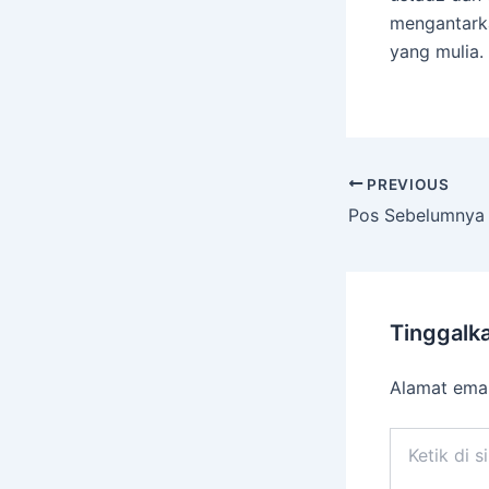
mengantarka
yang mulia. 
PREVIOUS
Pos Sebelumnya
Tinggalk
Alamat emai
Ketik
di
sini..