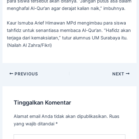
para siswa tersebut akan ditanya. “Jangan putus asa dalam
menghafal Al-Qur’an agar derajat kalian naik,” imbuhnya.
Kaur Ismuba Arief Himawan MPd mengimbau para siswa
tahfidz untuk senantiasa membaca Al-Qur’an. “Hafidz akan
terjaga dari kemaksiatan,” tutur alumnus UM Surabaya itu.
(Nailah Al Zahra/Fikri)
PREVIOUS
NEXT
Tinggalkan Komentar
Alamat email Anda tidak akan dipublikasikan.
Ruas
yang wajib ditandai
*
Ketik