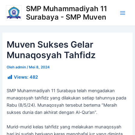
Lewati
Post
Main
SMP Muhammadiyah 11
ke
navigation
Surabaya - SMP Muven
Men
konten
Muven Sukses Gelar
Munaqosyah Tahfidz
Oleh
admin
/
Mei 8, 2024
Views:
482
SMP Muhammadiyah 11 Surabaya telah mengadakan
munaqosyah tahfidz yang dilakukan setiap tahunnya pada
Rabu (8/5/24). Munaqosyah tersebut bertema “Meraih
sukses dunia dan akhirat dengan Al-Qur’an”.
Murid-murid kelas tahfidz yang melakukan munaqosyah
hari ini sudah berjuang keras menghafal juz yang diminta,