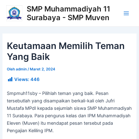
Lewati
Post
Main
SMP Muhammadiyah 11
ke
navigation
Surabaya - SMP Muven
Men
konten
Keutamaan Memilih Teman
Yang Baik
Oleh
admin
/
Maret 2, 2024
Views:
446
Smpmuh11sby – Pilihlah teman yang baik. Pesan
tersebutlah yang disampaikan berkali-kali oleh Jufri
Mustafa MPdI kepada sejumlah siswa SMP Muhammadiyah
11 Surabaya. Para pengurus kelas dan IPM Muhammadiyah
Eleven (Muven) itu mendapat pesan tersebut pada
Pengajian Keliling IPM.