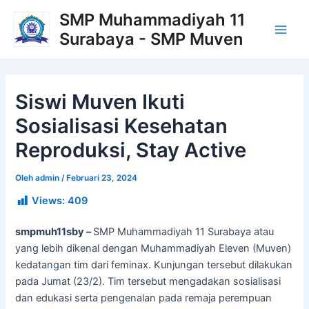
Lewati
Post
Main
SMP Muhammadiyah 11
ke
navigation
Surabaya - SMP Muven
Men
konten
Siswi Muven Ikuti
Sosialisasi Kesehatan
Reproduksi, Stay Active
Oleh
admin
/
Februari 23, 2024
Views:
409
smpmuh11sby –
SMP Muhammadiyah 11 Surabaya atau
yang lebih dikenal dengan Muhammadiyah Eleven (Muven)
kedatangan tim dari feminax. Kunjungan tersebut dilakukan
pada Jumat (23/2). Tim tersebut mengadakan sosialisasi
dan edukasi serta pengenalan pada remaja perempuan