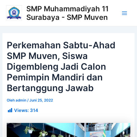
Lewati
Post
Main
SMP Muhammadiyah 11
ke
navigation
Surabaya - SMP Muven
Men
konten
Perkemahan Sabtu-Ahad
SMP Muven, Siswa
Digembleng Jadi Calon
Pemimpin Mandiri dan
Bertanggung Jawab
Oleh
admin
/
Juni 25, 2022
Views:
314