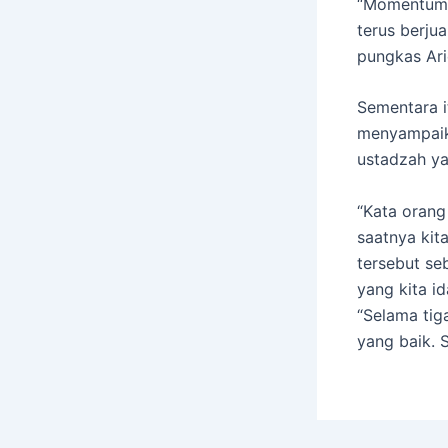
“Momentum s
terus berju
pungkas Ar
Sementara it
menyampaik
ustadzah ya
“Kata orang
saatnya kita
tersebut se
yang kita i
“Selama tig
yang baik. 