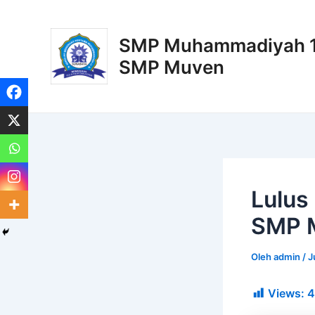
Lewati
Post
ke
navigation
SMP Muhammadiyah 11
konten
SMP Muven
Lulus
SMP 
Oleh
admin
/
J
Views:
4