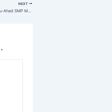
NEXT
Perkemahan Sabtu-Ahad SMP Muven, Siswa Digembleng Jadi Calon Pemimpin Mandiri dan Bertanggung Jawab
i
*