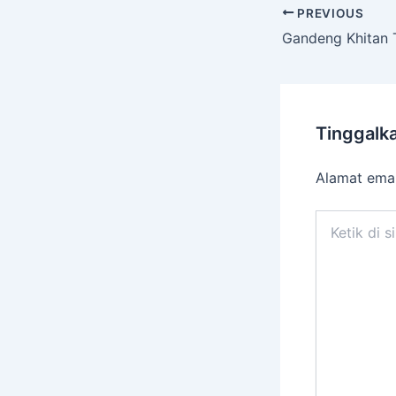
PREVIOUS
Tinggalk
Alamat emai
Ketik
di
sini..