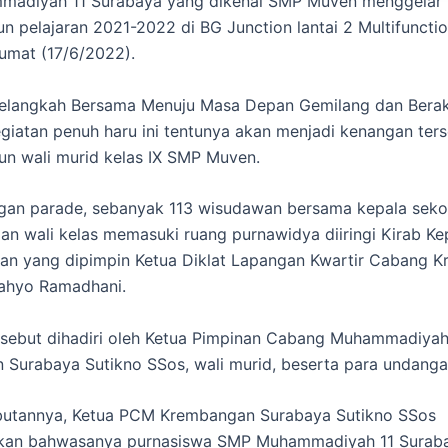
adiyah 11 Surabaya yang dikenal SMP Muven menggelar 
un pelajaran 2021-2022 di BG Junction lantai 2 Multifunctio
umat (17/6/2022).
elangkah Bersama Menuju Masa Depan Gemilang dan Berak
egiatan penuh haru ini tentunya akan menjadi kenangan ters
n wali murid kelas IX SMP Muven.
gan parade, sebanyak 113 wisudawan bersama kepala sekol
dan wali kelas memasuki ruang purnawidya diiringi Kirab K
an yang dipimpin Ketua Diklat Lapangan Kwartir Cabang 
ahyo Ramadhani.
rsebut dihadiri oleh Ketua Pimpinan Cabang Muhammadiya
Surabaya Sutikno SSos, wali murid, beserta para undanga
utannya, Ketua PCM Krembangan Surabaya Sutikno SSos
an bahwasanya purnasiswa SMP Muhammadiyah 11 Surabay