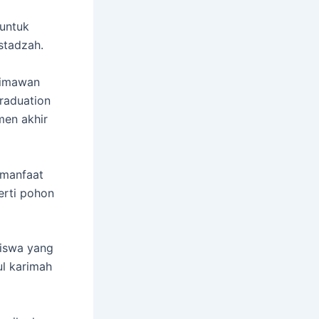
 untuk
stadzah.
Himawan
raduation
men akhir
rmanfaat
erti pohon
iswa yang
l karimah