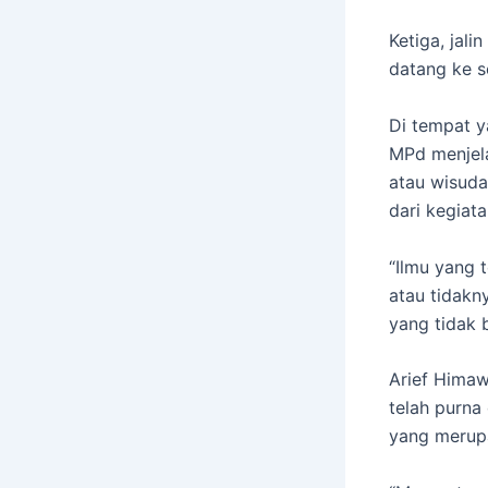
Ketiga, jal
datang ke s
Di tempat 
MPd menjela
atau wisuda
dari kegiat
“Ilmu yang 
atau tidakn
yang tidak 
Arief Hima
telah purna
yang merupa