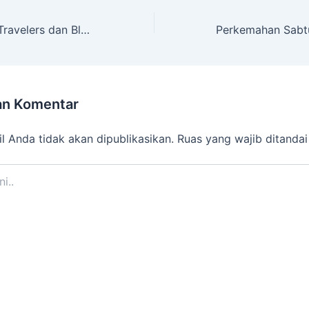
Gandeng Khitan Travelers dan Blakraan Yuk, SMP Muven Gelar Khitan Massal Gratis
an Komentar
l Anda tidak akan dipublikasikan.
Ruas yang wajib ditanda