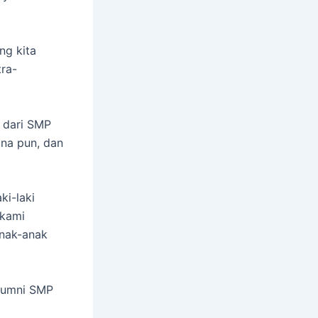
ng kita
ra-
 dari SMP
ana pun, dan
ki-laki
 kami
anak-anak
alumni SMP