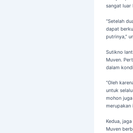
sangat luar 
“Setelah du
dapat berku
putrinya,” 
Sutikno lan
Muven. Pert
dalam kondi
“Oleh karen
untuk selal
mohon juga 
merupakan in
Kedua, jaga
Muven berb