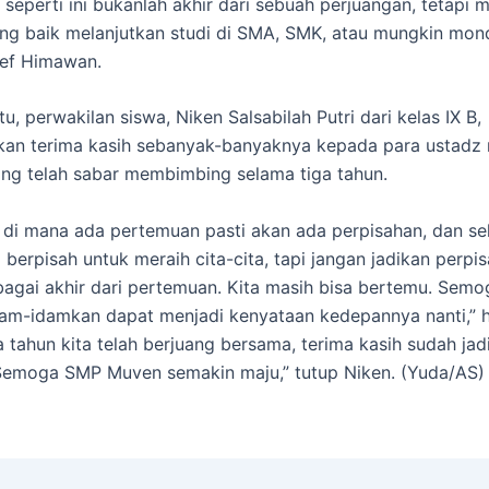
eperti ini bukanlah akhir dari sebuah perjuangan, tetapi 
ang baik melanjutkan studi di SMA, SMK, atau mungkin mon
ief Himawan.
u, perwakilan siswa, Niken Salsabilah Putri dari kelas IX B,
an terima kasih sebanyak-banyaknya kepada para ustadz
ng telah sabar membimbing selama tiga tahun.
 di mana ada pertemuan pasti akan ada perpisahan, dan s
 berpisah untuk meraih cita-cita, tapi jangan jadikan perpi
bagai akhir dari pertemuan. Kita masih bisa bertemu. Semo
dam-idamkan dapat menjadi kenyataan kedepannya nanti,” h
a tahun kita telah berjuang bersama, terima kasih sudah ja
Semoga SMP Muven semakin maju,” tutup Niken. (Yuda/AS)