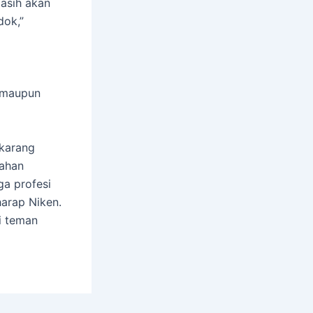
masih akan
dok,”
 maupun
ekarang
sahan
ga profesi
arap Niken.
di teman