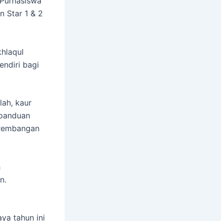
Purnasiswa
n Star 1 & 2
hlaqul
endiri bagi
ah, kaur
epanduan
Krembangan
h
n.
a tahun ini