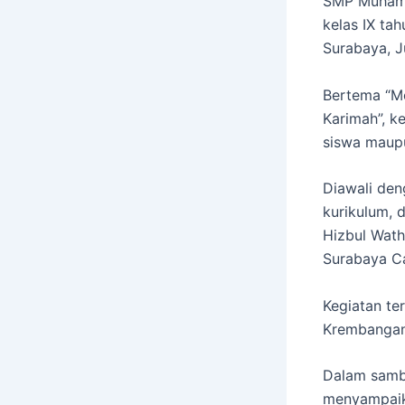
SMP Muhamm
kelas IX tah
Surabaya, J
Bertema “M
Karimah”, k
siswa maupu
Diawali den
kurikulum, 
Hizbul Wath
Surabaya C
Kegiatan te
Krembangan 
Dalam samb
menyampaik