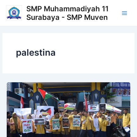
Lewati
Main
SMP Muhammadiyah 11
ke
Surabaya - SMP Muven
Men
konten
palestina