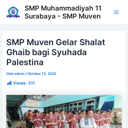
Lewati
Post
Main
SMP Muhammadiyah 11
ke
navigation
Surabaya - SMP Muven
Men
konten
SMP Muven Gelar Shalat
Ghaib bagi Syuhada
Palestina
Oleh
admin
/
Oktober 13, 2023
Views:
311