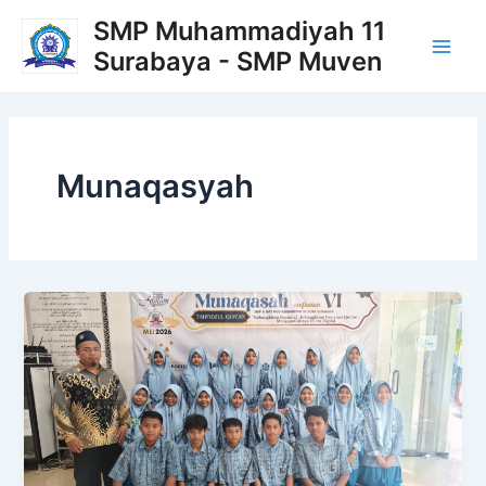
Lewati
Main
SMP Muhammadiyah 11
ke
Surabaya - SMP Muven
Men
konten
Munaqasyah