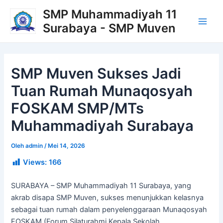
Lewati
Post
Main
SMP Muhammadiyah 11
ke
navigation
Surabaya - SMP Muven
Men
konten
SMP Muven Sukses Jadi
Tuan Rumah Munaqosyah
FOSKAM SMP/MTs
Muhammadiyah Surabaya
Oleh
admin
/
Mei 14, 2026
Views:
166
SURABAYA – SMP Muhammadiyah 11 Surabaya, yang
akrab disapa SMP Muven, sukses menunjukkan kelasnya
sebagai tuan rumah dalam penyelenggaraan Munaqosyah
FOSKAM (Forum Silaturahmi Kepala Sekolah