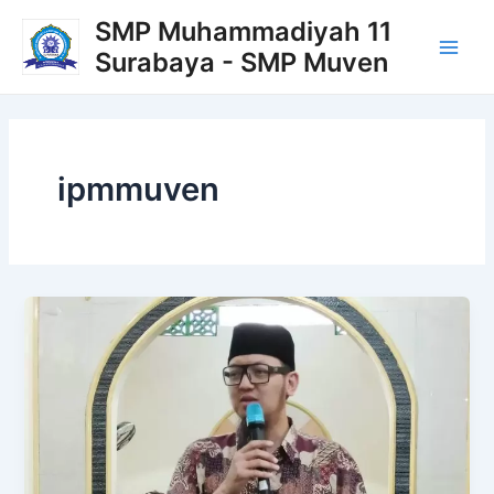
Lewati
Main
SMP Muhammadiyah 11
ke
Surabaya - SMP Muven
Men
konten
ipmmuven