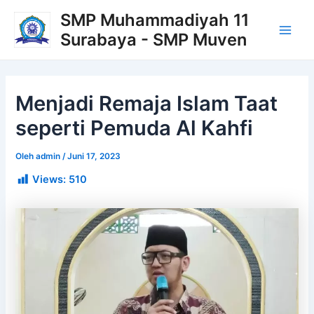
Lewati
Post
Main
SMP Muhammadiyah 11
ke
navigation
Surabaya - SMP Muven
Men
konten
Menjadi Remaja Islam Taat
seperti Pemuda Al Kahfi
Oleh
admin
/
Juni 17, 2023
Views:
510