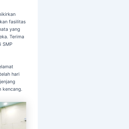
ikirkan
an fasilitas
mata yang
eka. Terima
di SMP
Selamat
elah hari
jenjang
n kencang.