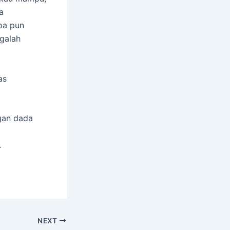
a
pa pun
agalah
as
gan dada
.
NEXT