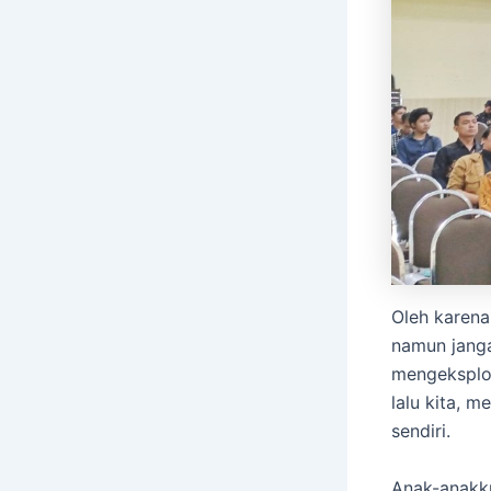
​Oleh karen
namun janga
mengeksplor
lalu kita, 
sendiri.
​Anak-anakk