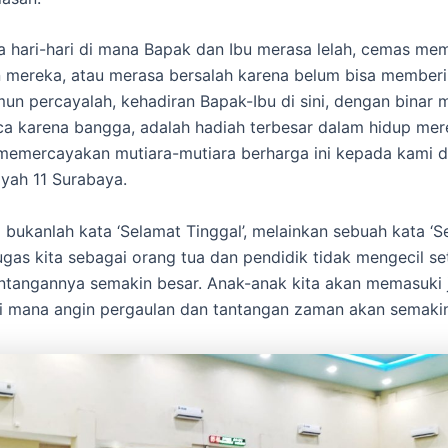
a hari-hari di mana Bapak dan Ibu merasa lelah, cemas mem
mereka, atau merasa bersalah karena belum bisa memberik
mun percayalah, kehadiran Bapak-Ibu di sini, dengan binar 
a karena bangga, adalah hadiah terbesar dalam hidup mer
 memercayakan mutiara-mutiara berharga ini kepada kami 
ah 11 Surabaya.
ni bukanlah kata ‘Selamat Tinggal’, melainkan sebuah kata ‘
Tugas kita sebagai orang tua dan pendidik tidak mengecil set
 tantangannya semakin besar. Anak-anak kita akan memasuki 
 mana angin pergaulan dan tantangan zaman akan semaki