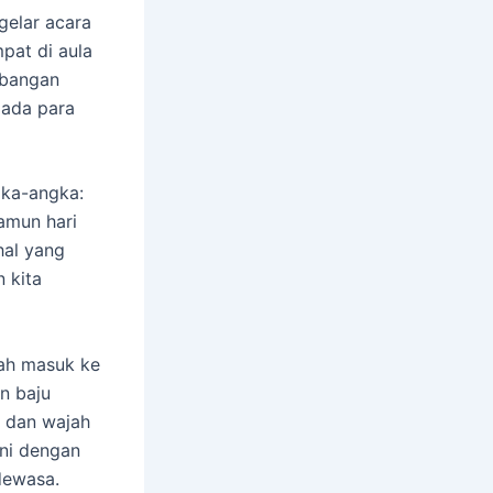
elar acara
pat di aula
mbangan
ada para
gka-angka:
Namun hari
hal yang
n kita
kah masuk ke
n baju
, dan wajah
sini dengan
dewasa.