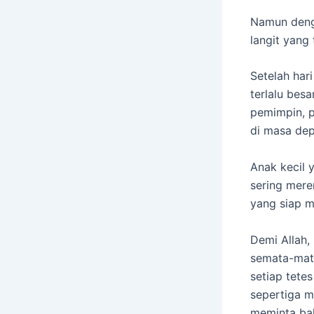
Namun denga
langit yang 
​Setelah ha
terlalu bes
pemimpin, 
di masa dep
​Anak kecil
sering mere
yang siap m
​Demi Allah
semata-mata
setiap tetes
sepertiga m
meminta bal