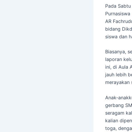
Pada Sabtu
Purnasiswa 
AR Fachrud
bidang Dik
siswa dan h
​Biasanya, 
laporan kelu
ini, di Aula
jauh lebih b
merayakan s
​Anak-anakk
gerbang SMP
seragam kali
kalian dipen
toga, denga