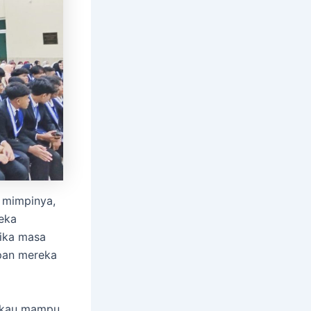
h mimpinya,
reka
lika masa
epan mereka
g kau mampu,