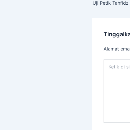
Tinggalk
Alamat emai
Ketik
di
sini..