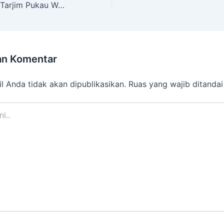
Uji Petik Tahfidz Tarjim Pukau Wali Murid pada Acara Purnasiswa SMP Muhammadiyah 11 Surabaya
an Komentar
l Anda tidak akan dipublikasikan.
Ruas yang wajib ditanda