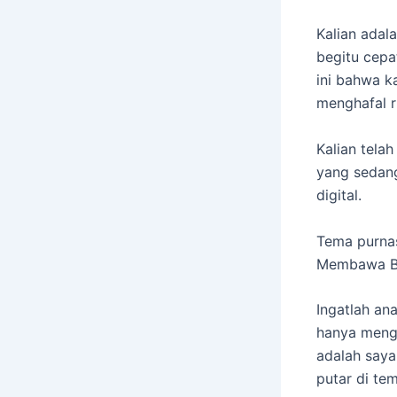
​Kalian ada
begitu cepa
ini bahwa ka
menghafal r
Kalian tela
yang sedang
digital.
​Tema purna
Membawa Bek
​Ingatlah an
hanya menge
adalah saya
putar di te