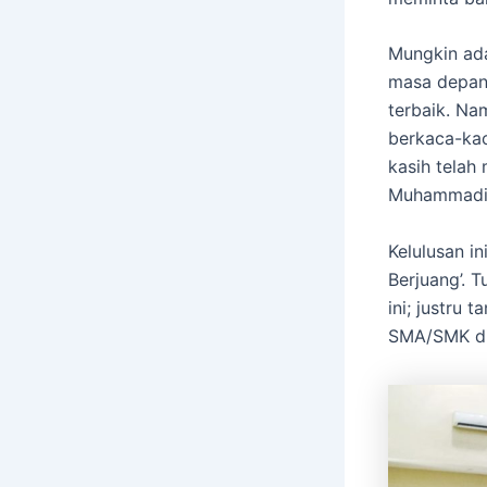
​Mungkin ad
masa depan 
terbaik. Na
berkaca-kac
kasih telah
Muhammadiy
​Kelulusan i
Berjuang’. 
ini; justru
SMA/SMK di