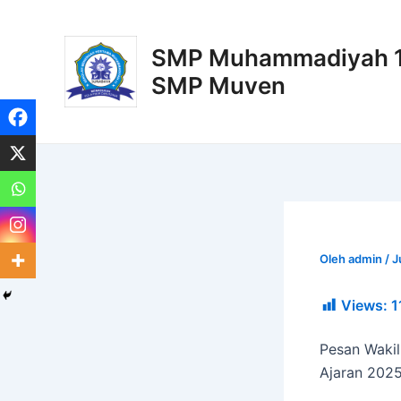
Lewati
Post
ke
navigation
SMP Muhammadiyah 11
konten
SMP Muven
Oleh
admin
/
J
Views:
1
Pesan Waki
Ajaran 202