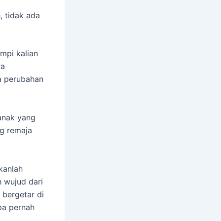
 tidak ada
mpi kalian
ra
a perubahan
 anak yang
ng remaja
kanlah
h wujud dari
 bergetar di
pa pernah