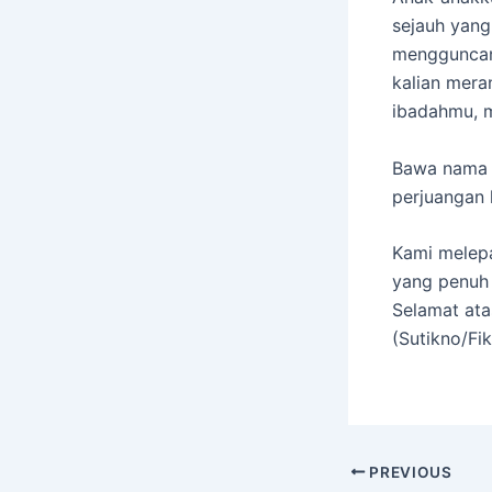
sejauh yang
mengguncang
kalian mera
ibadahmu, m
​Bawa nama 
perjuangan 
Kami melepa
yang penuh
​Selamat at
(Sutikno/Fik
PREVIOUS