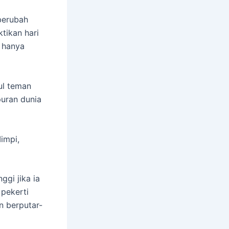
 berubah
tikan hari
k hanya
ul teman
uran dunia
Mimpi,
ggi jika ia
pekerti
n berputar-