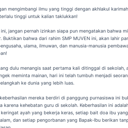
n mengimbangi ilmu yang tinggi dengan akhlakul karimah,
terlalu tinggi untuk kalian taklukkan!
ri ini, jangan pernah izinkan siapa pun mengatakan bahwa mi
ar. Buktikan bahwa dari rahim SMP MUVEN ini, akan lahir pa
pengusaha, ulama, ilmuwan, dan manusia-manusia pembaw
an!
 yang dulu menangis saat pertama kali ditinggal di sekolah,
ngek meminta mainan, hari ini telah tumbuh menjadi seora
elangkah ke dunia yang lebih luas.
, keberhasilan mereka berdiri di panggung purnasiswa ini bu
 karena kehebatan guru di sekolah. Keberhasilan ini adala
 keringat ayah yang bekerja keras, setiap bait doa ibu yang
alam, dan setiap pengorbanan yang Bapak-Ibu berikan tan
asan.