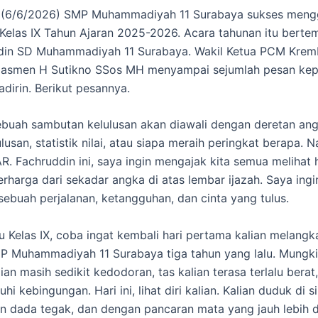
 (6/6/2026) SMP Muhammadiyah 11 Surabaya sukses mengg
Kelas IX Tahun Ajaran 2025-2026. Acara tahunan itu bertem
din SD Muhammadiyah 11 Surabaya. Wakil Ketua PCM Kre
dasmen H Sutikno SSos MH menyampai sejumlah pesan kep
adirin. Berikut pesannya.
sebuah sambutan kelulusan akan diawali dengan deretan an
lusan, statistik nilai, atau siapa meraih peringkat berapa. 
 AR. Fachruddin ini, saya ingin mengajak kita semua melihat 
erharga dari sekadar angka di atas lembar ijazah. Saya ingi
ebuah perjalanan, ketangguhan, dan cinta yang tulus.
u Kelas IX, coba ingat kembali hari pertama kalian melang
 Muhammadiyah 11 Surabaya tiga tahun yang lalu. Mungki
an masih sedikit kedodoran, tas kalian terasa terlalu berat
uhi kebingungan. Hari ini, lihat diri kalian. Kalian duduk di 
n dada tegak, dan dengan pancaran mata yang jauh lebih 