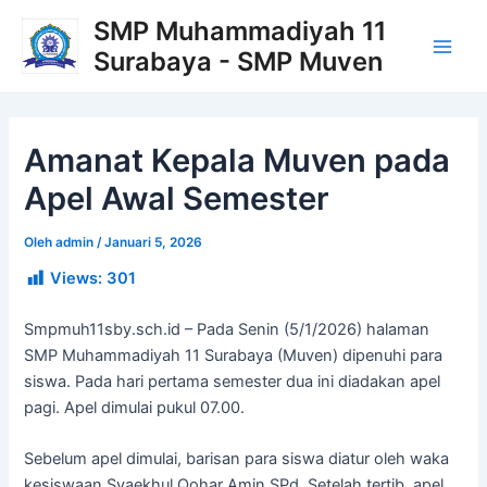
Lewati
Post
Main
SMP Muhammadiyah 11
ke
navigation
Surabaya - SMP Muven
Men
konten
Amanat Kepala Muven pada
Apel Awal Semester
Oleh
admin
/
Januari 5, 2026
Views:
301
Smpmuh11sby.sch.id – Pada Senin (5/1/2026) halaman
SMP Muhammadiyah 11 Surabaya (Muven) dipenuhi para
siswa. Pada hari pertama semester dua ini diadakan apel
pagi. Apel dimulai pukul 07.00.
Sebelum apel dimulai, barisan para siswa diatur oleh waka
kesiswaan Syaekhul Qohar Amin SPd. Setelah tertib, apel