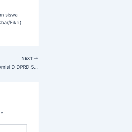
an siswa
bar/Fikri)
NEXT
Pesan Anggota Komisi D DPRD Surabaya Dokter Zuhro Saat Launching SPMB Muven
i
*