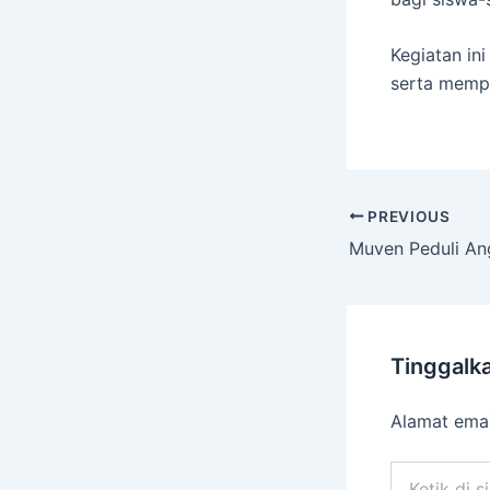
Kegiatan in
serta mempe
PREVIOUS
Tinggalk
Alamat emai
Ketik