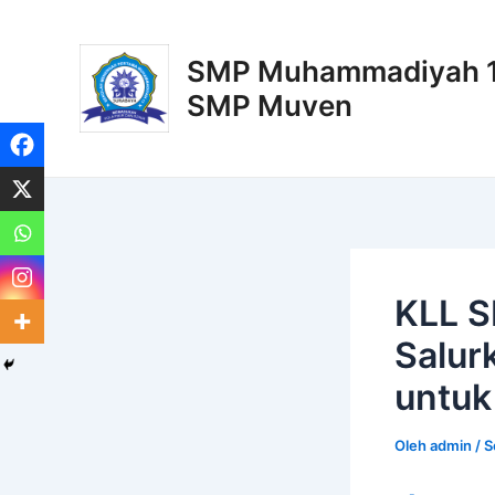
Lewati
Post
ke
navigation
SMP Muhammadiyah 11
konten
SMP Muven
KLL S
Salur
untuk
Oleh
admin
/
S