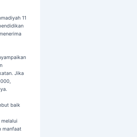
mmadiyah 11
pendidikan
 menerima
nyampaikan
an
katan. Jika
.000,
ya.
but baik
melalui
n manfaat