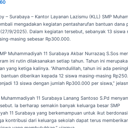
60
y – Surabaya – Kantor Layanan Lazismu (KLL) SMP Muha
embali mengadakan kegiatan pentasharufan bantuan dana 
(27/9/2025). Dalam kegiatan tersebut, sebanyak 13 siswa
sing-masing sebesar Rp300.000.
SMP Muhammadiyah 11 Surabaya Akbar Nurrazaq S.Sos me
am ini rutin dilaksanakan setiap tahun. Tahun ini merupak
n yang ketiga kalinya. “Alhamdulillah, tahun ini ada pening
 bantuan diberikan kepada 12 siswa masing-masing Rp250
njadi 13 siswa dengan jumlah Rp300.000 per siswa,” jelasn
 Muhammadiyah 11 Surabaya Lanang Santoso S.Pd menyam
rsebut. Ia berharap semakin banyak keluarga besar SMP
ah 11 Surabaya yang berkemampuan untuk ikut berdonasi 
a kontribusi dari keluarga sekolah dapat terus memberika
siswa yang membutuhkan,” ujarnya.