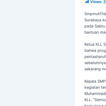
Views:
2
Smpmuh11sb
Surabaya k
pada Sabtu 
bantuan ma
Ketua KLL 
bahwa progr
pentasharufa
sebelumnya
sekarang me
Kepala SMP
kegiatan te
Muhammadiy
KLL. “Semog
bagi siswa-