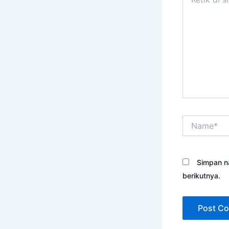
di
sini..
Name*
Simpan n
berikutnya.