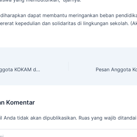
i diharapkan dapat membantu meringankan beban pendidik
rerat kepedulian dan solidaritas di lingkungan sekolah. (Ak
Muven Peduli Anggota KOKAM dan Jamaah At Taqwa yang Terkena Musibah Kebakaran
an Komentar
l Anda tidak akan dipublikasikan.
Ruas yang wajib ditanda