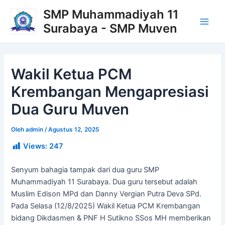
Lewati
Post
Main
SMP Muhammadiyah 11
ke
navigation
Surabaya - SMP Muven
Men
konten
Wakil Ketua PCM
Krembangan Mengapresiasi
Dua Guru Muven
Oleh
admin
/
Agustus 12, 2025
Views:
247
Senyum bahagia tampak dari dua guru SMP
Muhammadiyah 11 Surabaya. Dua guru tersebut adalah
Muslim Edison MPd dan Danny Vergian Putra Deva SPd.
Pada Selasa (12/8/2025) Wakil Ketua PCM Krembangan
bidang Dikdasmen & PNF H Sutikno SSos MH memberikan