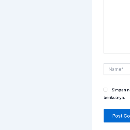
sini..
Name*
Simpan n
berikutnya.