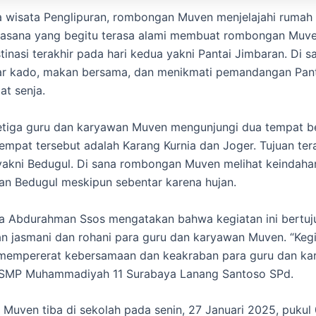
a wisata Penglipuran, rombongan Muven menjelajahi rumah 
Suasana yang begitu terasa alami membuat rombongan Muv
tinasi terakhir pada hari kedua yakni Pantai Jimbaran. Di s
r kado, makan bersama, dan menikmati pemandangan Pant
at senja.
etiga guru dan karyawan Muven mengunjungi dua tempat b
Tempat tersebut adalah Karang Kurnia dan Joger. Tujuan ter
 yakni Bedugul. Di sana rombongan Muven melihat keindaha
n Bedugul meskipun sebentar karena hujan.
ia Abdurahman Ssos mengatakan bahwa kegiatan ini bertuj
 jasmani dan rohani para guru dan karyawan Muven. “Kegia
 mempererat kebersamaan dan keakraban para guru dan ka
a SMP Muhammadiyah 11 Surabaya Lanang Santoso SPd.
uven tiba di sekolah pada senin, 27 Januari 2025, pukul 