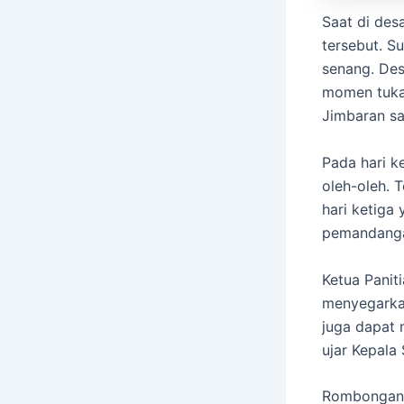
Saat di des
tersebut. 
senang. Des
momen tuka
Jimbaran sa
Pada hari k
oleh-oleh. 
hari ketiga
pemandanga
Ketua Panit
menyegarkan
juga dapat
ujar Kepal
Rombongan M