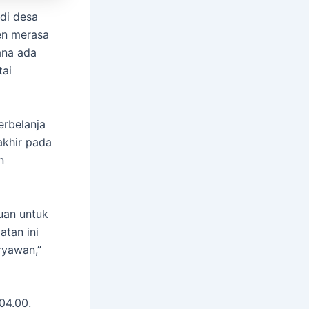
di desa
en merasa
ana ada
ai
erbelanja
akhir pada
n
uan untuk
tan ini
ryawan,”
04.00.