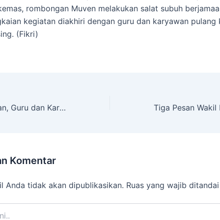
kemas, rombongan Muven melakukan salat subuh berjamaah
kaian kegiatan diakhiri dengan guru dan karyawan pulang
ng. (Fikri)
Perkuat Keakraban, Guru dan Karyawan Muven Tukar Kado
an Komentar
l Anda tidak akan dipublikasikan.
Ruas yang wajib ditanda