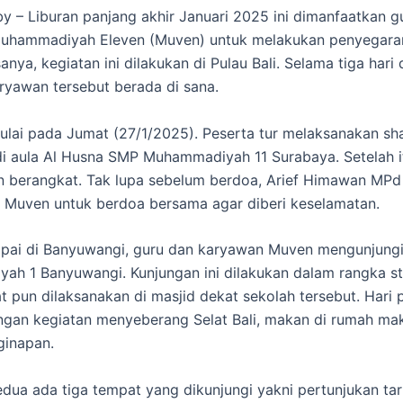
 – Liburan panjang akhir Januari 2025 ini dimanfaatkan g
uhammadiyah Eleven (Muven) untuk melakukan penyegara
anya, kegiatan ini dilakukan di Pulau Bali. Selama tiga har
ryawan tersebut berada di sana.
lai pada Jumat (27/1/2025). Peserta tur melaksanakan sh
i aula Al Husna SMP Muhammadiyah 11 Surabaya. Setelah i
n berangkat. Tak lupa sebelum berdoa, Arief Himawan MP
 Muven untuk berdoa bersama agar diberi keselamatan.
mpai di Banyuwangi, guru dan karyawan Muven mengunjung
h 1 Banyuwangi. Kunjungan ini dilakukan dalam rangka stu
t pun dilaksanakan di masjid dekat sekolah tersebut. Hari
ngan kegiatan menyeberang Selat Bali, makan di rumah ma
ginapan.
edua ada tiga tempat yang dikunjungi yakni pertunjukan tar