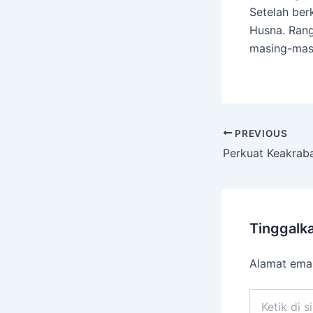
Setelah ber
Husna. Rang
masing-masi
PREVIOUS
Tinggalk
Alamat emai
Ketik
di