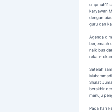
smpmuh11sby
karyawan M
dengan bias
guru dan ka
Agenda dimu
berjemaah d
naik bus da
rekan-rekan
Setelah sa
Muhammadiya
Shalat Juma
berakhir de
menuju pen
Pada hari k