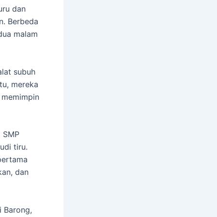
uru dan
n. Berbeda
i dua malam
alat subuh
tu, mereka
d memimpin
i SMP
di tiru.
 pertama
kan, dan
i Barong,