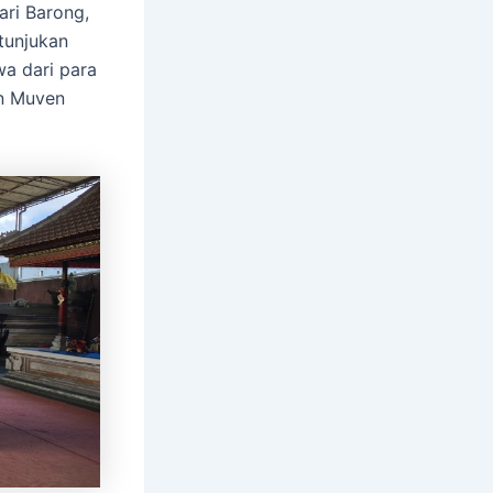
ari Barong,
tunjukan
wa dari para
an Muven