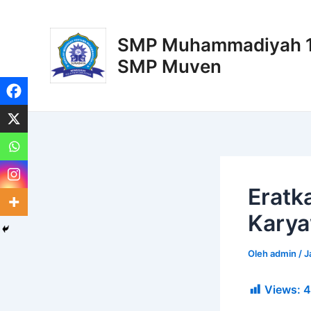
Lewati
Post
ke
navigation
SMP Muhammadiyah 11
konten
SMP Muven
Eratk
Karya
Oleh
admin
/
J
Views:
4