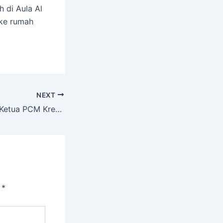
 di Aula Al
 ke rumah
NEXT
Tiga Pesan Wakil Ketua PCM Krembangan Bidang Dikdasmen kepada Siswa Muven
i
*