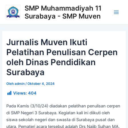
Lewati
Post
Main
SMP Muhammadiyah 11
ke
navigation
Surabaya - SMP Muven
Men
konten
Jurnalis Muven Ikuti
Pelatihan Penulisan Cerpen
oleh Dinas Pendidikan
Surabaya
Oleh
admin
/
Oktober 4, 2024
Views:
404
Pada Kamis (3/10/24) diadakan pelatihan penulisan cerpen
di SMP Negeri 3 Surabaya. Kegiatan kali ini diikuti oleh
siswa sekolah negeri dan swasta di Surabaya pusat dan
utara. Pemateri acara tersebut adalah Drs Najib Sulhan MA.