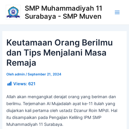
Lewati
Post
Main
SMP Muhammadiyah 11
ke
navigation
Surabaya - SMP Muven
Men
konten
Keutamaan Orang Berilmu
dan Tips Menjalani Masa
Remaja
Oleh
admin
/
September 21, 2024
Views:
621
Allah akan mengangkat derajat orang yang beriman dan
berilmu. Terjemahan Al Mujadalah ayat ke-11 itulah yang
diujarkan kali pertama oleh ustadz Dzanur Roin MPdI. Hal
itu disampaikan pada Pengajian Keliling IPM SMP
Muhammadiyah 11 Surabaya.