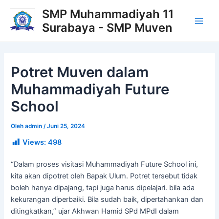
Lewati
Post
Main
SMP Muhammadiyah 11
ke
navigation
Surabaya - SMP Muven
Men
konten
Potret Muven dalam
Muhammadiyah Future
School
Oleh
admin
/
Juni 25, 2024
Views:
498
“Dalam proses visitasi Muhammadiyah Future School ini,
kita akan dipotret oleh Bapak Ulum. Potret tersebut tidak
boleh hanya dipajang, tapi juga harus dipelajari. bila ada
kekurangan diperbaiki. Bila sudah baik, dipertahankan dan
ditingkatkan,” ujar Akhwan Hamid SPd MPdI dalam