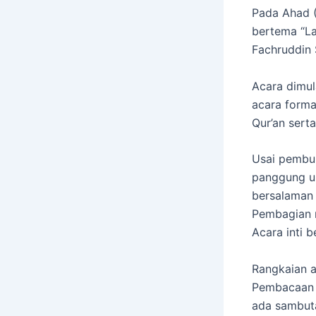
Pada Ahad (
bertema “La
Fachruddin 
Acara dimula
acara forma
Qur’an sert
Usai pembuk
panggung un
bersalaman
Pembagian ra
Acara inti b
Rangkaian a
Pembacaan t
ada sambuta