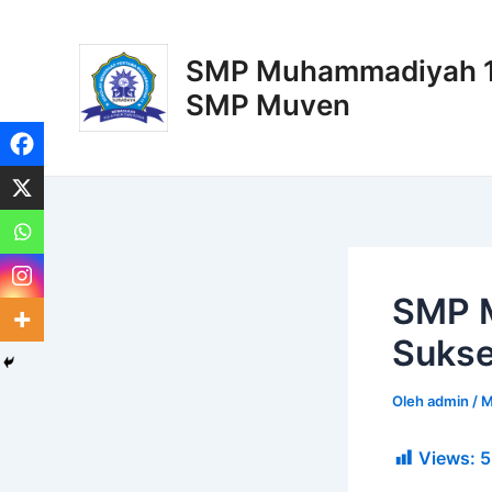
Lewati
Post
ke
navigation
SMP Muhammadiyah 11
konten
SMP Muven
SMP 
Sukse
Oleh
admin
/
M
Views:
5