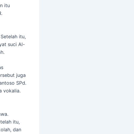
n itu
.
Setelah itu,
at suci Al-
h.
as
ersebut juga
antoso SPd.
a vokalia.
swa.
elah itu,
kolah, dan