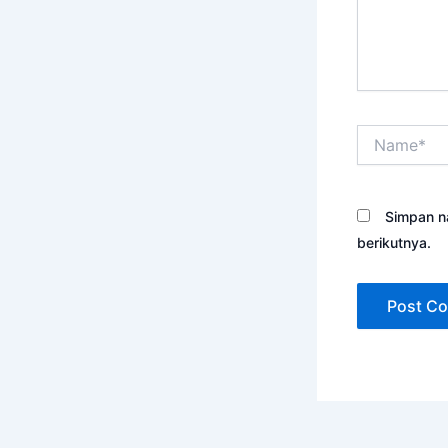
Name*
Simpan n
berikutnya.