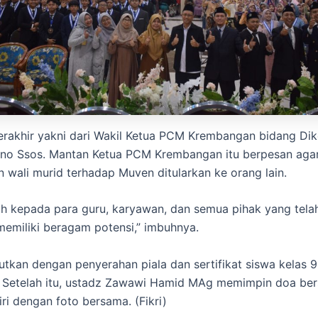
erakhir yakni dari Wakil Ketua PCM Krembangan bidang Di
kno Ssos. Mantan Ketua PCM Krembangan itu berpesan aga
 wali murid terhadap Muven ditularkan ke orang lain.
ih kepada para guru, karyawan, dan semua pihak yang te
 memiliki beragam potensi,” imbuhnya.
jutkan dengan penyerahan piala dan sertifikat siswa kelas 
. Setelah itu, ustadz Zawawi Hamid MAg memimpin doa be
ri dengan foto bersama. (Fikri)