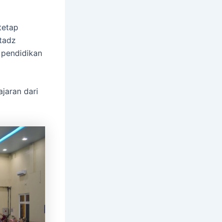
tetap
stadz
 pendidikan
ajaran dari