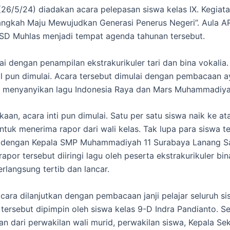
26/5/24) diadakan acara pelepasan siswa kelas IX. Kegiata
ngkah Maju Mewujudkan Generasi Penerus Negeri”. Aula AR
SD Muhlas menjadi tempat agenda tahunan tersebut.
i dengan penampilan ekstrakurikuler tari dan bina vokalia. 
l pun dimulai. Acara tersebut dimulai dengan pembacaan ay
a menyanyikan lagu Indonesia Raya dan Mars Muhammadiya
aan, acara inti pun dimulai. Satu per satu siswa naik ke at
tuk menerima rapor dari wali kelas. Tak lupa para siswa t
 dengan Kepala SMP Muhammadiyah 11 Surabaya Lanang S
por tersebut diiringi lagu oleh peserta ekstrakurikuler bin
erlangsung tertib dan lancar.
cara dilanjutkan dengan pembacaan janji pelajar seluruh si
ersebut dipimpin oleh siswa kelas 9-D Indra Pandianto. Set
n dari perwakilan wali murid, perwakilan siswa, Kepala Se