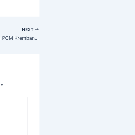
NEXT
Pesan Wakil Ketua PCM Krembangan Bidang Dikdasmen & PNF pada Pelepasan Siswa Kelas IX Muven
i
*