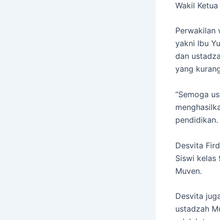
Wakil Ketu
Perwakilan 
yakni Ibu Y
dan ustadza
yang kurang
“Semoga ust
menghasilka
pendidikan
Desvita Fir
Siswi kelas
Muven.
Desvita ju
ustadzah Mu