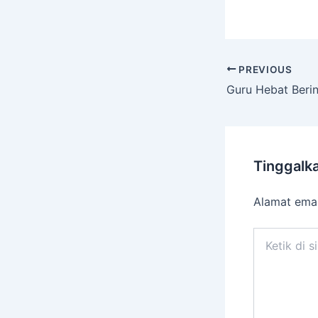
PREVIOUS
Tinggalk
Alamat emai
Ketik
di
sini..