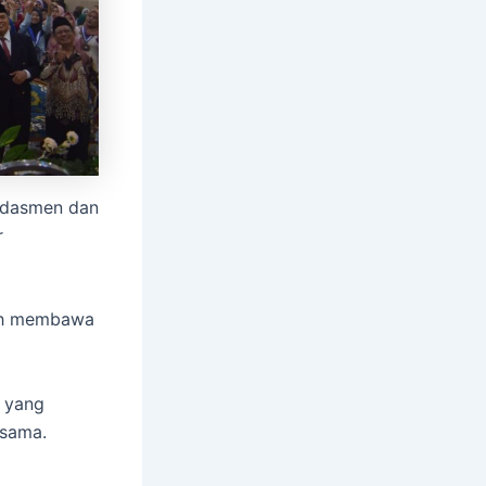
kdasmen dan
r
lah membawa
9 yang
rsama.