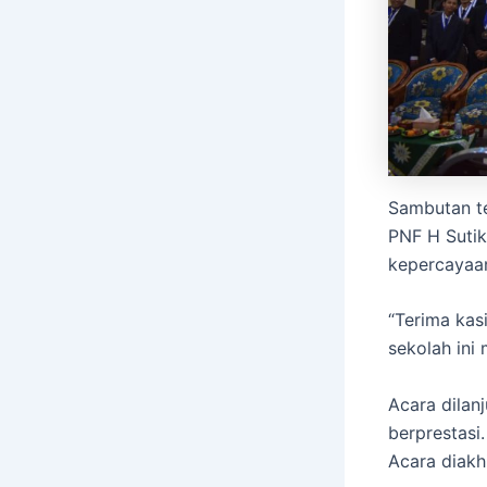
Sambutan t
PNF H Suti
kepercayaan
“Terima kas
sekolah ini
Acara dilan
berprestasi
Acara diakhi