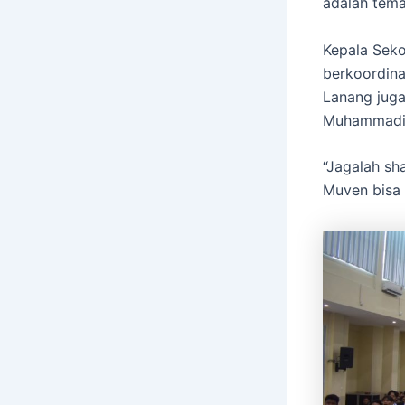
adalah tema
Kepala Seko
berkoordina
Lanang jug
Muhammadiya
“Jagalah sha
Muven bisa 