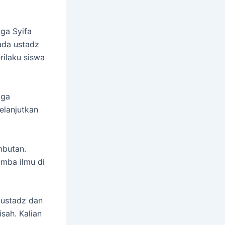
ga Syifa
ada ustadz
rilaku siswa
gga
elanjutkan
mbutan.
imba ilmu di
 ustadz dan
sah. Kalian