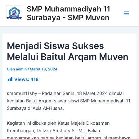
Lewati
Post
Main
SMP Muhammadiyah 11
ke
navigation
Surabaya - SMP Muven
Men
konten
Menjadi Siswa Sukses
Melalui Baitul Arqam Muven
Oleh
admin
/
Maret 18, 2024
Views:
418
smpmuh11sby – Pada hari Senin, 18 Maret 2024 dimulai
kegiatan Baitul Arqom siswa-siswi SMP Muhammadiyah 11
Surabaya di Aula Al-Husna.
Kegiatan ini dibuka oleh Ketua Majelis Dikdasmen
Krembangan, Dr Izza Anshory ST MT. Beliau
menyampaikan bahwa kegiatan baitul arqom ini membawa