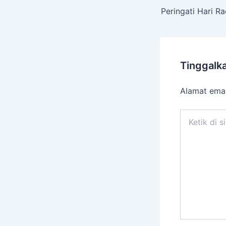
Tinggalk
Alamat emai
Ketik
di
sini..