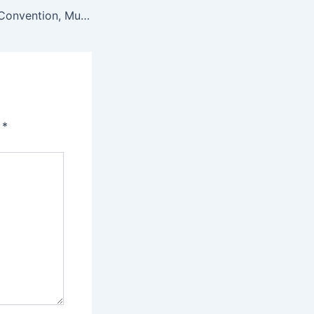
Pasca Workshop Convention, Muven Media Perkuat Langkah dan Sinergi
i
*