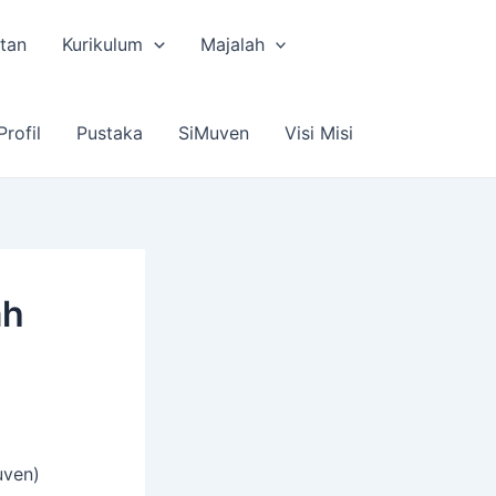
tan
Kurikulum
Majalah
Profil
Pustaka
SiMuven
Visi Misi
ah
uven)