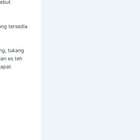
sebut
ng tersedia
ng, tukang
dan es teh
dapat