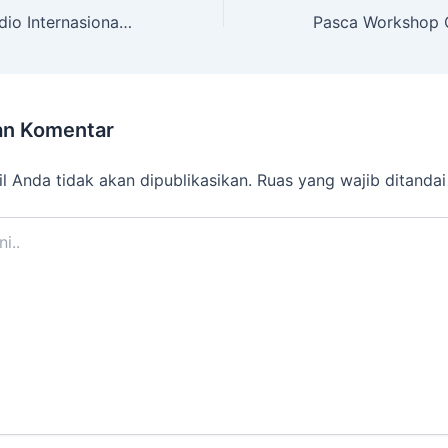
Peringati Hari Radio Internasional, Muven Konsisten Siaran Radio
an Komentar
l Anda tidak akan dipublikasikan.
Ruas yang wajib ditanda