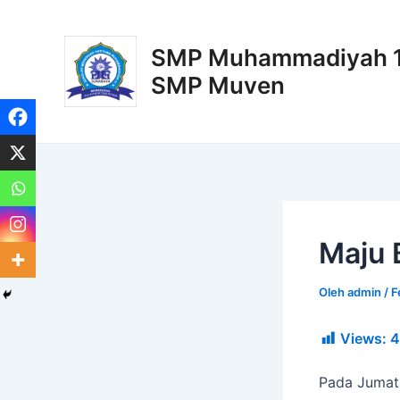
Lewati
Post
ke
navigation
SMP Muhammadiyah 11
konten
SMP Muven
Maju 
Oleh
admin
/
F
Views:
4
Pada Jumat