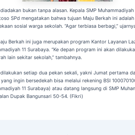
i diadakan bukan tanpa alasan. Kepala SMP Muhammadiyah
oso SPd mengatakan bahwa tujuan Maju Berkah ini adalah
ekaan sosial warga sekolah. “Agar terbiasa berbagi,” ujarny
 Maju Berkah ini juga merupakan program Kantor Layanan La
diyah 11 Surabaya. “Ke depan program ini akan dilakuka
ah lain sekitar sekolah,” tambahnya.
 dilakukan setiap dua pekan sekali, yakni Jumat pertama d
i yang ingin bersedekah bisa melalui rekening BSI 10007010
adiyah 11 Surabaya) atau datang langsung di SMP Muha
alan Dupak Bangunsari 50-54. (Fikri)