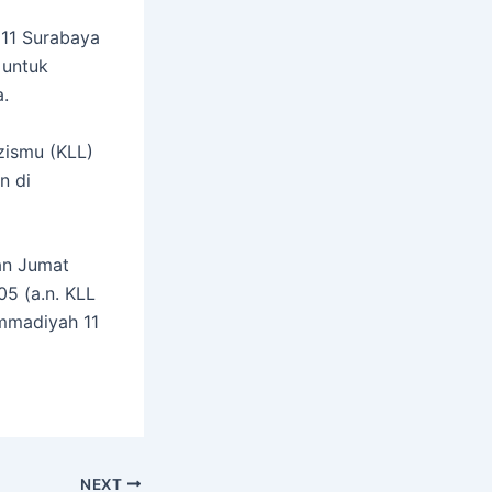
 11 Surabaya
 untuk
a.
zismu (KLL)
n di
an Jumat
05 (a.n. KLL
mmadiyah 11
NEXT