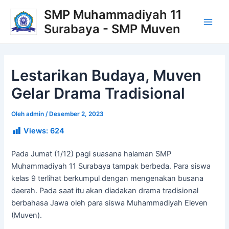
Lewati
Post
Main
SMP Muhammadiyah 11
ke
navigation
Surabaya - SMP Muven
Men
konten
Lestarikan Budaya, Muven
Gelar Drama Tradisional
Oleh
admin
/
Desember 2, 2023
Views:
624
Pada Jumat (1/12) pagi suasana halaman SMP
Muhammadiyah 11 Surabaya tampak berbeda. Para siswa
kelas 9 terlihat berkumpul dengan mengenakan busana
daerah. Pada saat itu akan diadakan drama tradisional
berbahasa Jawa oleh para siswa Muhammadiyah Eleven
(Muven).