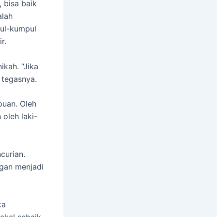
 bisa baik
alah
pul-kumpul
r.
ikah. “Jika
 tegasnya.
puan. Oleh
oleh laki-
curian.
ngan menjadi
ka
akal sebaik