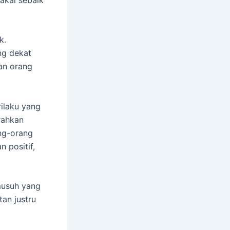
k.
ng dekat
an orang
rilaku yang
rahkan
ng-orang
n positif,
musuh yang
an justru