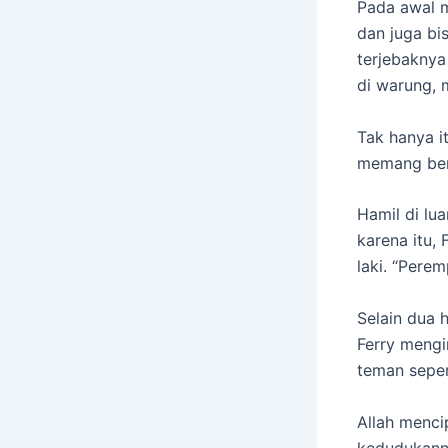
Pada awal m
dan juga bis
terjebakny
di warung, 
Tak hanya i
memang bena
Hamil di lu
karena itu,
laki. “Pere
Selain dua h
Ferry mengi
teman seper
Allah menci
kedudukanny