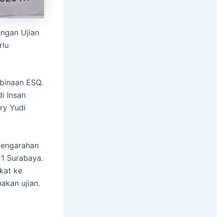
engan Ujian
rlu
binaan ESQ.
i Insan
ry Yudi
pengarahan
1 Surabaya.
kat ke
akan ujian.