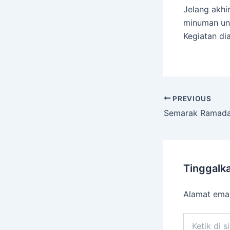
Jelang akhi
minuman unt
Kegiatan di
PREVIOUS
Tinggalk
Alamat emai
Ketik
di