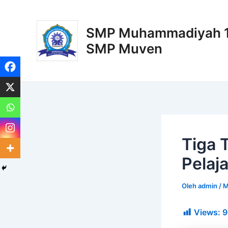
Lewati
Post
ke
navigation
SMP Muhammadiyah 11
konten
SMP Muven
Tiga 
Pelaja
Oleh
admin
/
M
Views:
9