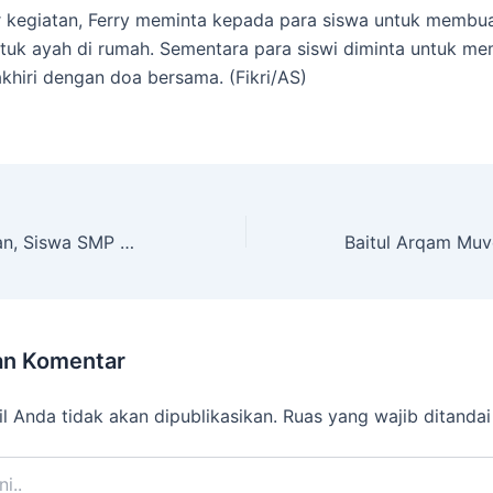
r kegiatan, Ferry meminta kepada para siswa untuk membu
uk ayah di rumah. Sementara para siswi diminta untuk mem
akhiri dengan doa bersama. (Fikri/AS)
Semarak Ramadan, Siswa SMP Muhammadiyah 11 Ikuti Tadarus On Air
an Komentar
l Anda tidak akan dipublikasikan.
Ruas yang wajib ditanda