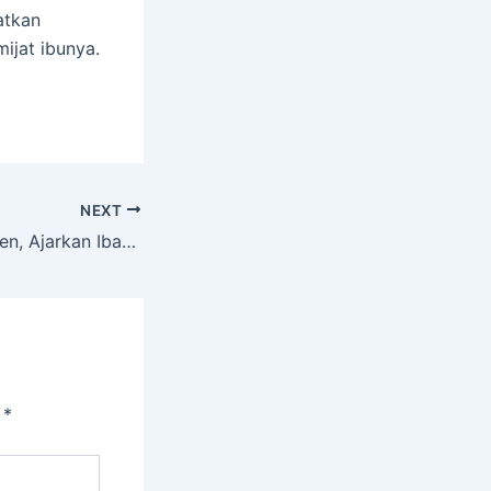
atkan
ijat ibunya.
NEXT
Baitul Arqam Muven, Ajarkan Ibadah Sesuai Tuntunan
i
*