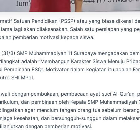
umatif Satuan Pendidikan (PSSP) atau yang biasa dikenal d
 lama lagi akan dilaksanakan. Salah satu persiapan yang pe
dalah pemberian motivasi kepada siswa.
 (31/3) SMP Muhammadiyah 11 Surabaya mengadakan pem
iangkat adalah “Membangun Karakter Siswa Menuju Pribad
ui Pembinaan ESQ”. Motivator dalam kegiatan itu adalah Fer
utro SHI MPdI.
awali dengan pembukaan, pembacaan ayat suci Al-Qur’an, 
urikulum, dan pembinaan oleh Kepala SMP Muhammadiyah 1
diingatkan agar mencium tangan orang tua sebelum berang
njaga kesehatan, dan bersungguh-sungguh dalam melaksan
 dilanjutkan dengan pemberian motivasi.