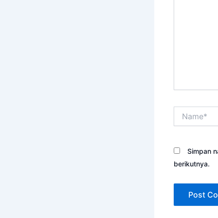
sini..
Name*
Simpan n
berikutnya.