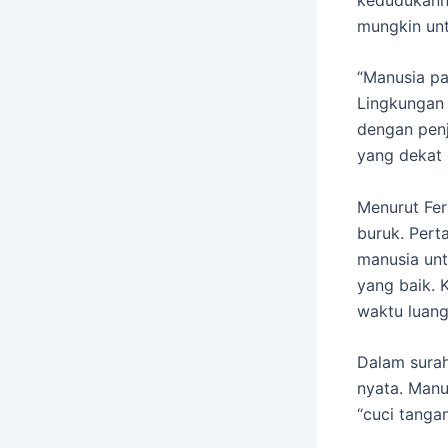
mungkin unt
“Manusia pa
Lingkungan 
dengan penj
yang dekat 
Menurut Ferr
buruk. Pert
manusia unt
yang baik. K
waktu luang
Dalam surah
nyata. Manu
“cuci tangan