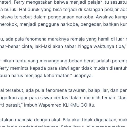
ateri, Ferry mengatakan bahwa menjadi pelajar itu sesuatu,
a buruk. Hal buruk yang bisa terjadi di kalangan pelajar ad
a siswa tersebut dalam penggunaan narkoba. Awalnya kum
merokok, menjadi pengguna narkoba, pengedar, bahkan kuri
tu, ada pula fenomena maraknya remaja yang hamil di luar n
r-benar cinta, laki-laki akan sabar hingga waktunya tiba,”
ar nikah tentu yang menanggung beban berat adalah perem
 Ferry meminta kepada para siswi agar tidak mudah disentuh 
mpuan harus menjaga kehormatan,” ucapnya.
al tersebut, ada pula fenomena tawuran, balap liar, dan pen
ngatkan agar para siswa cerdas dalam memilih teman. “Ja
ti parasit,” imbuh Wapemred KLIKMU.CO itu.
ptakan manusia dengan akal. Bila akal tidak digunakan, ma
a lebih rendah dari hewan. Sebaliknya, bila menggunakan 