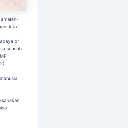
 amalan-
ni kita.”
rabaya dr
asa sunnah
SMP
2).
 manusia
aksanakan
isa