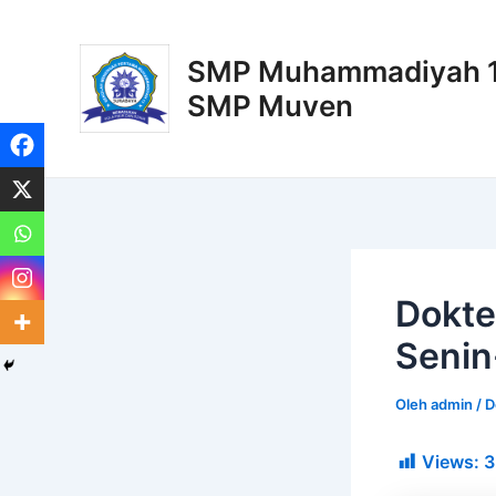
Lewati
Post
ke
navigation
SMP Muhammadiyah 11
konten
SMP Muven
Dokte
Seni
Oleh
admin
/
D
Views:
3