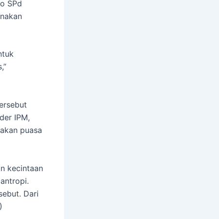
so SPd
anakan
ntuk
,”
ersebut
der IPM,
nakan puasa
n kecintaan
antropi.
sebut. Dari
)