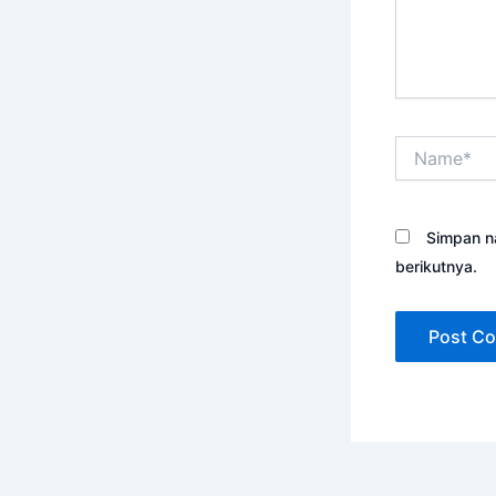
Name*
Simpan n
berikutnya.