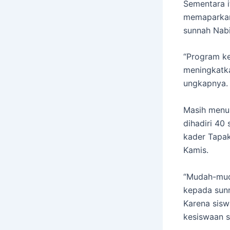
Sementara 
memaparkan
sunnah Na
“Program ke
meningkatka
ungkapnya.
Masih menur
dihadiri 40
kader Tapak
Kamis.
“Mudah-mud
kepada sunn
Karena sisw
kesiswaan s