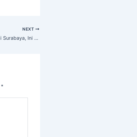
NEXT
Marak Gangster di Surabaya, Ini Hal Positif yang Dilakukan IPM SMP Muven
i
*