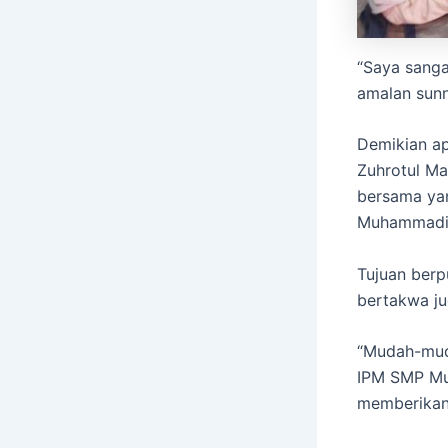
“Saya sanga
amalan sunn
Demikian ap
Zuhrotul Ma
bersama yan
Muhammadiya
Tujuan berp
bertakwa ju
“Mudah-muda
IPM SMP Mu
memberikan 