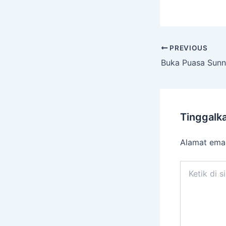
PREVIOUS
Tinggalk
Alamat emai
Ketik
di
sini..