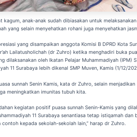
t kagum, anak-anak sudah dibiasakan untuk melaksanakan
ah yang selain menyehatkan rohani juga menyehatkan jasma
resiasi yang disampaikan anggota Komisi B DPRD Kota Su
r’ah Lailatusholichah (dr Zuhro) ketika menghadiri buka pu
g dilaksanakan oleh Ikatan Pelajar Muhammadiyah (IPM) 
h 11 Surabaya lebih dikenal SMP Muven, Kamis (1/12/202
uasa sunnah Senin Kamis, kata dr Zuhro, selain menjadikan
ga meningkatkan imunitas tubuh kita.
han kegiatan positif puasa sunnah Senin-Kamis yang dil
hammadiyah 11 Surabaya senantiasa tetap istiqamah dan b
contoh kepada sekolah-sekolah lain,” harap dr Zuhro.