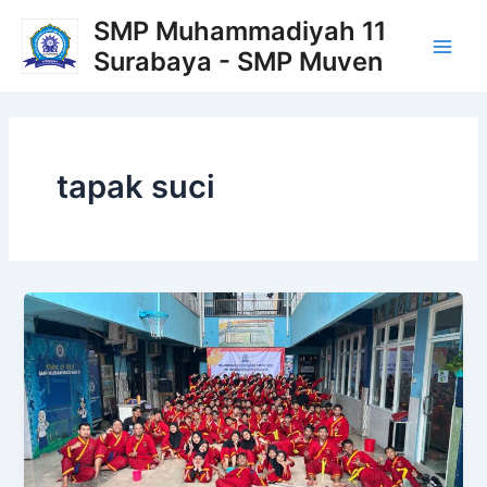
Lewati
Main
SMP Muhammadiyah 11
ke
Surabaya - SMP Muven
Men
konten
tapak suci