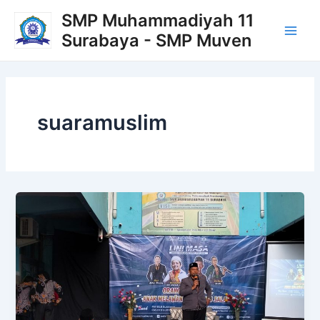
Lewati
Main
SMP Muhammadiyah 11
ke
Surabaya - SMP Muven
Men
konten
suaramuslim