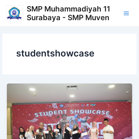
Lewati
Main
SMP Muhammadiyah 11
ke
Surabaya - SMP Muven
Men
konten
studentshowcase