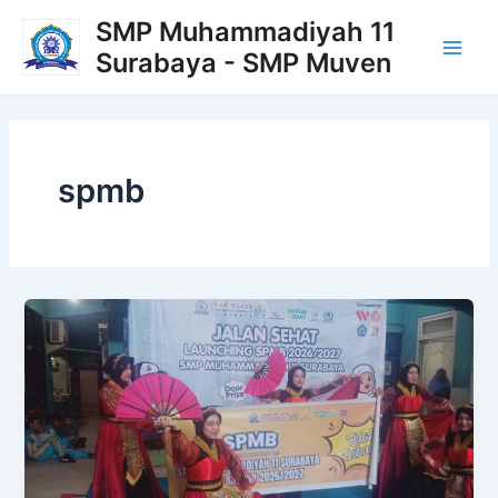
Lewati
Main
SMP Muhammadiyah 11
ke
Surabaya - SMP Muven
Men
konten
spmb