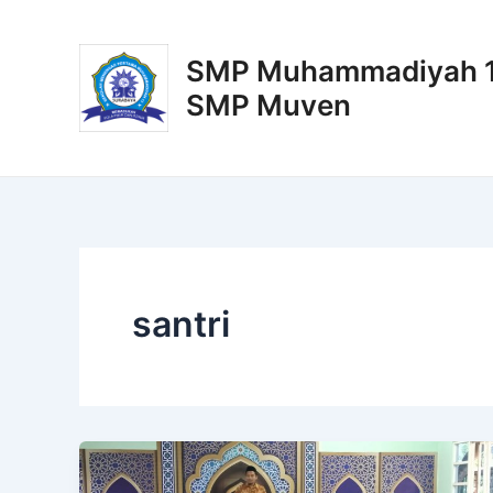
Lewati
ke
SMP Muhammadiyah 11
konten
SMP Muven
santri