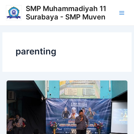
Lewati
Main
SMP Muhammadiyah 11
ke
Surabaya - SMP Muven
Men
konten
parenting