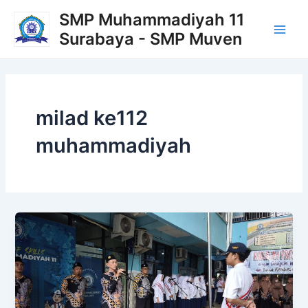
Lewati
Main
SMP Muhammadiyah 11
ke
Surabaya - SMP Muven
Men
konten
milad ke112
muhammadiyah